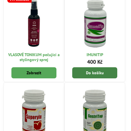
VLASOVÉ TONIKUM pečující a
IMUNITIP
stylingový sprej
400 Kč
Zobrazit
Do košíku