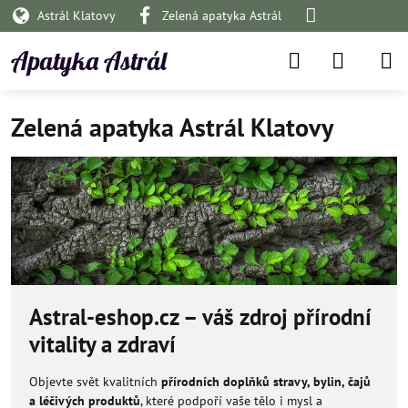
Astrál Klatovy
Zelená apatyka Astrál
Apatyka Astrál
Zelená apatyka Astrál Klatovy
Astral-eshop.cz – váš zdroj přírodní
vitality a zdraví
Objevte svět kvalitních
přírodních doplňků stravy, bylin, čajů
a léčivých produktů
, které podpoří vaše tělo i mysl a