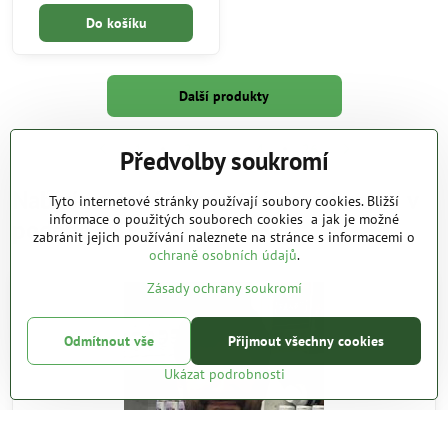
Do košíku
Další produkty
1
2
3
4
26
Předvolby soukromí
Nabízíme také zdravotní poradenství v
Tyto internetové stránky používají soubory cookies. Bližší
informace o použitých souborech cookies a jak je možné
podobě ASTROPORADEN
zabránit jejich používání naleznete na stránce s informacemi o
ochraně osobních údajů
.
Zásady ochrany soukromí
Odmítnout vše
Přijmout všechny cookies
Ukázat podrobnosti