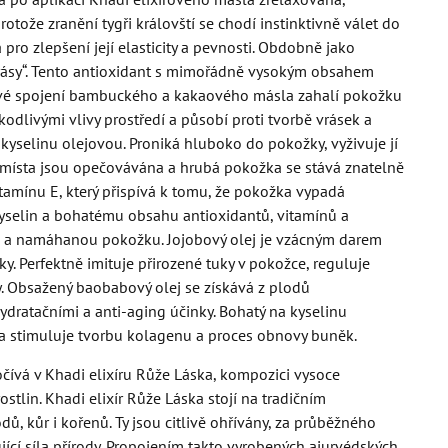
rotože zranění tygři královští se chodí instinktivně válet do
a pro zlepšení její elasticity a pevnosti. Obdobně jako
 krásy“. Tento antioxidant s mimořádně vysokým obsahem
etové spojení bambuckého a kakaového másla zahalí pokožku
kodlivými vlivy prostředí a působí proti tvorbě vrásek a
yselinu olejovou. Proniká hluboko do pokožky, vyživuje jí
á místa jsou opečovávána a hrubá pokožka se stává znatelně
tamínu E, který přispívá k tomu, že pokožka vypadá
kyselin a bohatému obsahu antioxidantů, vitamínů a
hou a namáhanou pokožku. Jojobový olej je vzácným darem
ky. Perfektně imituje přirozené tuky v pokožce, reguluje
. Obsažený baobabový olej se získává z plodů
ratačními a anti-aging účinky. Bohatý na kyselinu
 a stimuluje tvorbu kolagenu a proces obnovy buněk.
ívá v Khadi elixíru Růže Láska, kompozici vysoce
tlin. Khadi elixír Růže Láska stojí na tradičním
dů, kůr i kořenů. Ty jsou citlivě ohřívány, za průběžného
cí síla přírody. Propojením takto vyrobených ajurvédských