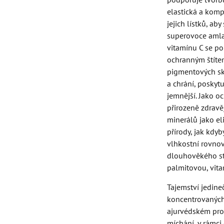
elastická a kompl
jejich lístků, ab
superovoce amla,
vitamínu C se p
ochranným štítem
pigmentových skv
a chrání, poskyt
jemnější. Jako o
přirozeně zdravě
minerálů jako el
přírody, jak kdyb
vlhkostní rovno
dlouhověkého st
palmitovou, vita
Tajemství jedine
koncentrovaných,
ajurvédském propo
míchání, v rámci