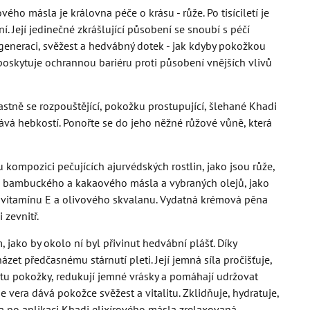
ého másla je královna péče o krásu - růže. Po tisíciletí je
í. Její jedinečné zkrášlující působení se snoubí s péčí
regeneraci, svěžest a hedvábný dotek - jak kdyby pokožkou
poskytuje ochrannou bariéru proti působení vnějších vlivů
stně se rozpouštějící, pokožku prostupující, šlehané Khadi
vává hebkostí. Ponořte se do jeho něžné růžové vůně, která
kompozici pečujících ajurvédských rostlin, jako jsou růže,
péčí bambuckého a kakaového másla a vybraných olejů, jako
ů, vitamínu E a olivového skvalanu. Vydatná krémová pěna
 zevnitř.
ako by okolo ní byl přivinut hedvábní plášť. Díky
t předčasnému stárnutí pleti. Její jemná síla pročišťuje,
citu pokožky, redukují jemné vrásky a pomáhají udržovat
e vera dává pokožce svěžest a vitalitu. Zklidňuje, hydratuje,
a po aplikaci Khadi elixírového másla zrelaxovaná,