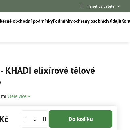
Panel uživatele
becné obchodní podmínky
Podmínky ochrany osobních údajů
Kon
- KHADI elixírové tělové
o
0 ml
Čtěte více
Kč
Do košíku