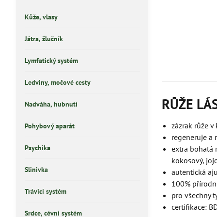
Kůže, vlasy
Játra, žlučník
Lymfatický systém
Ledviny, močové cesty
RŮŽE LÁS
Nadváha, hubnutí
zázrak růže 
Pohybový aparát
regeneruje a 
Psychika
extra bohatá 
kokosový, joj
Slinivka
autentická aj
100% přírodní
Trávicí systém
pro všechny ty
certifikace: 
Srdce, cévní systém