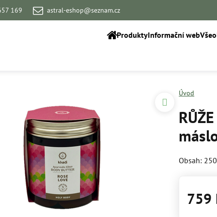
657 169
astral-eshop@seznam.cz
Produkty
Informační web
Všeo
Úvod
RŮŽE 
másl
Obsah: 25
759 