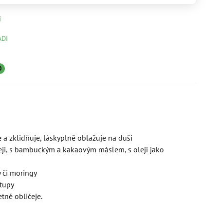
í
ADI
0
 a zklidňuje, láskyplně oblažuje na duši
oleji, s bambuckým a kakaovým máslem, s oleji jako
y či moringy
tupy
tně obličeje.