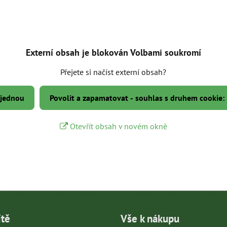
Externí obsah je blokován Volbami soukromí
Přejete si načíst externí obsah?
 jednou
Povolit a zapamatovat - souhlas s druhem cookie:
Otevřít obsah v novém okně
ítě
Vše k nákupu