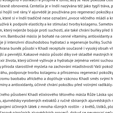
exně obnovená. Centella je v Indii nazývána též jako tygří tráva, p
y si hojili své rány. V ajurvédě je používána pro regeneraci pokožky 
 které si v Indii tradičně nese označení „ovoce věčného mládí a
oužívá k podpoře elasticity a ke stimulaci tvorby kolagenu. Sam
, který nejenže bojuje proti suchosti, ale také chrání buňky před š
rn. Bambucké máslo je bohaté na cenné vitamíny, antioxidanty a k
uje jí intenzivní dlouhodobou hydrataci a regeneruje buňky. Such
chrana buněk působí v Khadi receptuře současně i vysoký obsah vi
jší a pevnější. Kakaové máslo působí díky své skladbě mastných 
ixír života, který účinně vyživuje a hydratuje zejména velmi suc
y příroda starostlivě myslela na zachování mladistvosti Vaší pokož
váhu, podporuje tvorbu kolagenu a přirozenou regeneraci pokožky
romu baobabu afrického a doplňuje vzácnou Khadi směs svými hyd
míny a antioxidanty, účinně chrání pokožku před volnými radikály
čného působení Khadi elixírového tělového másla Růže Láska spoč
 ajurvédsky vyrobených extraktů z ručně sbíraných ajurvédských ros
jení účinných látek z mnoha různých rostlin - z květů, lístků, plo
 časově náročných ajurvédských procesů, dokud se neumocní pečují