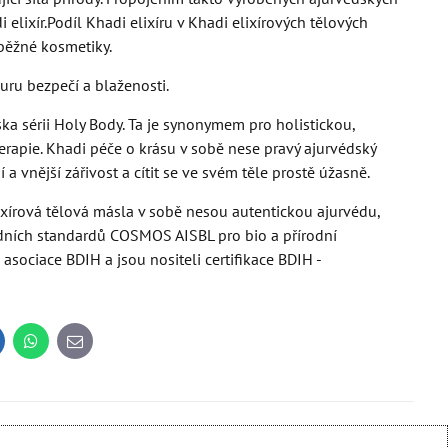
lixír.Podíl Khadi elixíru v Khadi elixírových tělových
běžné kosmetiky.
uru bezpečí a blaženosti.
ka sérii Holy Body. Ta je synonymem pro holistickou,
aterapie. Khadi péče o krásu v sobě nese pravý ajurvédský
a vnější zářivost a cítit se ve svém těle prostě úžasně.
lixírová tělová másla v sobě nesou autentickou ajurvédu,
odních standardů COSMOS AISBL pro bio a přírodní
asociace BDIH a jsou nositeli certifikace BDIH -
inkedIn
WhatsApp
E-
mail