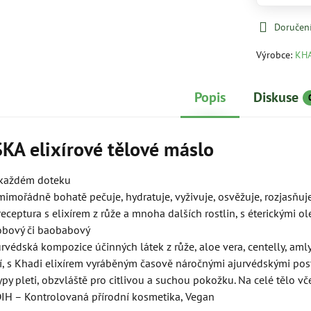
Doručen
Výrobce:
KH
Popis
Diskuse
KA elixírové tělové máslo
v každém doteku
mimořádně bohatě pečuje, hydratuje, vyživuje, osvěžuje, rozjasňuje
receptura s elixírem z růže a mnoha dalších rostlin, s éterickými 
obový či baobabový
urvédská kompozice účinných látek z růže, aloe vera, centelly, aml
, s Khadi elixírem vyráběným časově náročnými ajurvédskými pos
py pleti, obzvláště pro citlivou a suchou pokožku. Na celé tělo vče
BDIH – Kontrolovaná přírodní kosmetika, Vegan