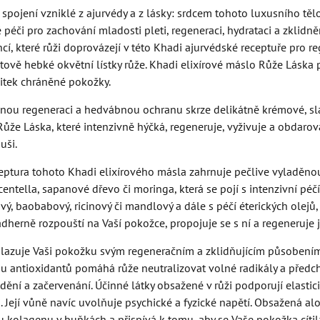
pojení vzniklé z ajurvédy a z lásky: srdcem tohoto luxusního tělov
péči pro zachování mladosti pleti, regeneraci, hydrataci a zklidněn
ncí, které růži doprovázejí v této Khadi ajurvédské receptuře pro 
ově hebké okvětní lístky růže. Khadi elixírové máslo Růže Láska 
itek chráněné pokožky.
lnou regeneraci a hedvábnou ochranu skrze delikátně krémové, sla
Růže Láska, které intenzivně hýčká, regeneruje, vyživuje a obdaro
duši.
eptura tohoto Khadi elixírového másla zahrnuje pečlive vyladěnou 
 centella, sapanové dřevo či moringa, která se pojí s intenzivní 
vý, baobabový, ricinový či mandlový a dále s péčí éterických olej
dherně rozpouští na Vaší pokožce, propojuje se s ní a regeneruje ji
azuje Vaši pokožku svým regeneračním a zklidňujícím působením, j
antioxidantů pomáhá růže neutralizovat volné radikály a předcháze
dění a začervenání. Účinné látky obsažené v růži podporují elasti
. Její vůně navíc uvolňuje psychické a fyzické napětí. Obsažená alo
 kolagenu v buňkách a přispívá k tomu, aby se Vaše pokožka cítil