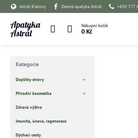
Astrál Klatovy
Zelená apatyka Astrál
+420 777 
Apatyka
Nákupní košík
0 Kč
Astrál
Kategorie
Doplňky stravy
Přírodní kosmetika
Zdravá výživa
Imunita, únava, regenerace
Dýchací cesty