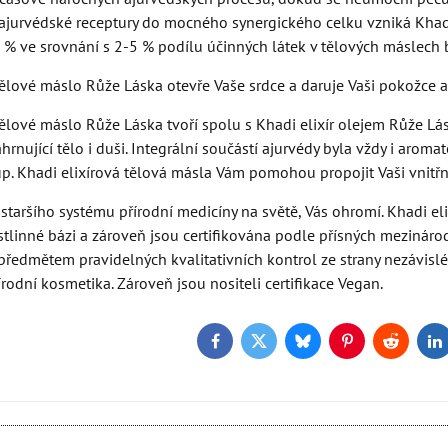
 ajurvédské receptury do mocného synergického celku vzniká Khadi e
 % ve srovnání s 2-5 % podílu účinných látek v tělových máslech 
tělové máslo Růže Láska otevře Vaše srdce a daruje Vaši pokožce a
tělové máslo Růže Láska tvoří spolu s Khadi elixír olejem Růže Lás
ahrnující tělo i duši. Integrální součástí ajurvédy byla vždy i arom
p. Khadi elixírová tělová másla Vám pomohou propojit Vaši vnitřní 
ejstaršího systému přírodní medicíny na světě, Vás ohromí. Khadi e
tlinné bázi a zároveň jsou certifikována podle přísných mezinár
předmětem pravidelných kvalitativních kontrol ze strany nezávislé 
rodní kosmetika. Zároveň jsou nositeli certifikace Vegan.
Facebook
Twitter
Bluesky
Pinterest
Reddit
L