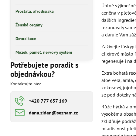
Úplně výjimečné s
Prostata, afrodisiaka
ceněna v pleťové 
dalších ingredie
Ženské orgány
rezonovaly samet
a daruje Vám záž
Detoxikace
Zažívejte láskyp
Mozek, paměť, nervový systém
elixírové máslo 
regeneruje i na 
Potřebujete poradit s
objednávkou?
Extra bohatá rec
aloe vera, amla,
Kontaktujte nás:
kokosový, jojobo
se pod doteky ná
+420 777 657 169
Růže hýčká a oml
dana​​.zidan​​@seznam​​.cz
vysokému obsahu 
zklidňuje podráž
mladistvost pleti
podporuje tvorbu