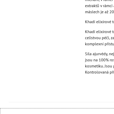
extraktů v rámci
máslech je až 20
Khadi elixírové 
Khadi elixírové 
celistvou péči, z
komplexní přístu
Síla ajurvédy, n
jsou na 100% ros
kosmetiku. Jsou 
Kontrolovaná pří