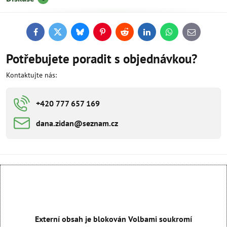
Facebook
Twitter
Bluesky
Pinterest
Reddit
LinkedIn
WhatsApp
E-
mail
Potřebujete poradit s objednávkou?
Kontaktujte nás:
+420 777 657 169
dana​​.zidan​​@seznam​​.cz
Externí obsah je blokován Volbami soukromí