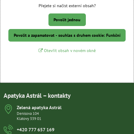
Přejete si načíst externí obsah?
Povolit jednou
Povolit a zapamatovat - souhlas s druhem cookie: Funkční
Otevřít obsah v novém okně
Apatyka Astrál – kontakty
Zelená apatyka Astrál
Denisova 104
Klatovy 339 01
+420 777 657 169