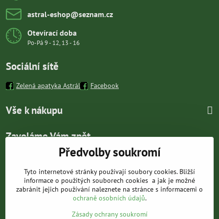
astral-eshop​@seznam​.cz
Otevírací doba
Po-Pá 9 - 12, 13 - 16
Sociální sítě
Zelená apatyka Astrál
Facebook
Vše k nákupu
Zavoláme Vám zpět
Předvolby soukromí
Váš telefon
*
Tyto internetové stránky používají soubory cookies. Bližší
informace o použitých souborech cookies a jak je možné
zabránit jejich používání naleznete na stránce s informacemi o
ochraně osobních údajů
.
Zásady ochrany soukromí
Odeslat