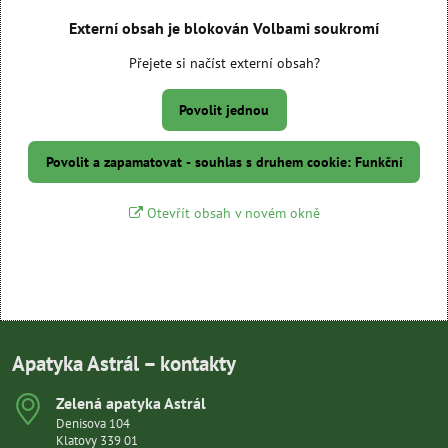
Externí obsah je blokován Volbami soukromí
Přejete si načíst externí obsah?
Povolit jednou
Povolit a zapamatovat - souhlas s druhem cookie: Funkční
Otevřít obsah v novém okně
Apatyka Astrál – kontakty
Zelená apatyka Astrál
Denisova 104
Klatovy 339 01