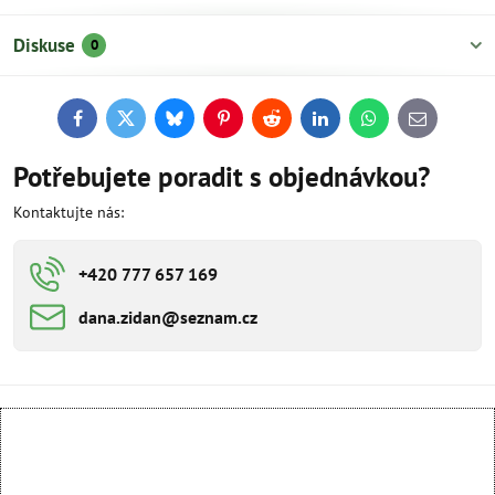
Diskuse
0
Facebook
Twitter
Bluesky
Pinterest
Reddit
LinkedIn
WhatsApp
E-
mail
Potřebujete poradit s objednávkou?
Kontaktujte nás:
+420 777 657 169
dana​​.zidan​​@seznam​​.cz