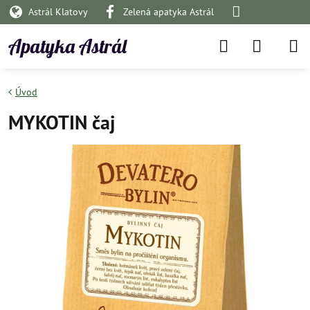
Astrál Klatovy
Zelená apatyka Astrál
Apatyka Astrál
Úvod
MYKOTIN čaj