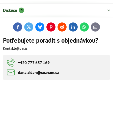
Diskuse
0
Facebook
Twitter
Bluesky
Pinterest
Reddit
LinkedIn
WhatsApp
E-
mail
Potřebujete poradit s objednávkou?
Kontaktujte nás:
+420 777 657 169
dana​​.zidan​​@seznam​​.cz