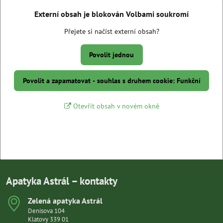
Externí obsah je blokován Volbami soukromí
Přejete si načíst externí obsah?
Povolit jednou
Povolit a zapamatovat - souhlas s druhem cookie: Funkční
Otevřít obsah v novém okně
Apatyka Astrál – kontakty
Zelená apatyka Astrál
Denisova 104
Klatovy 339 01