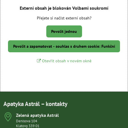
Externí obsah je blokován Volbami soukromí
Přejete si načíst externí obsah?
Povolit jednou
Povolit a zapamatovat - souhlas s druhem cookie: Funkční
Otevřít obsah v novém okně
Apatyka Astrál – kontakty
Zelená apatyka Astrál
Denisova 104
Klatovy 339 01