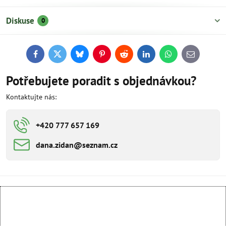
Diskuse
0
Facebook
Twitter
Bluesky
Pinterest
Reddit
LinkedIn
WhatsApp
E-
mail
Potřebujete poradit s objednávkou?
Kontaktujte nás:
+420 777 657 169
dana​​.zidan​​@seznam​​.cz