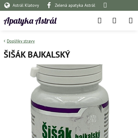
Astrál Klatovy
Zelená apatyka Astrál
Apatyka Astrál
Doplňky stravy
ŠIŠÁK BAJKALSKÝ