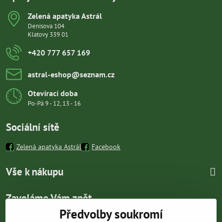
Zelená apatyka Astrál
Denisova 104
Klatovy 339 01
+420 777 657 169
astral-eshop​@seznam​.cz
Otevírací doba
Po-Pá 9 - 12, 13 - 16
Sociální sítě
Zelená apatyka Astrál
Facebook
Vše k nákupu
Zavoláme Vám zpět
Předvolby soukromí