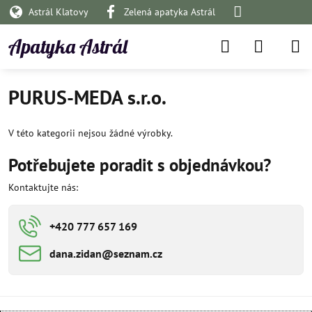
Astrál Klatovy
Zelená apatyka Astrál
Apatyka Astrál
PURUS-MEDA s.r.o.
V této kategorii nejsou žádné výrobky.
Potřebujete poradit s objednávkou?
Kontaktujte nás:
+420 777 657 169
dana​​.zidan​​@seznam​​.cz