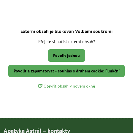
Externí obsah je blokován Volbami soukromí
Přejete si načíst externí obsah?
Povolit jednou
Povolit a zapamatovat - souhlas s druhem cookie: Funkční
Otevřít obsah v novém okně
Apatyka Astrál – kontakty